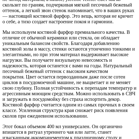
скользит по граням, подчеркивая мягкий песочный бежевый
оттенок, а легкий звон стенок напоминает, что в ваших руках
— настоящий костяной фарфор. Это вещь, которая не кричит
о себе, а тихо создает настроение покоя и гармонии.
Мы используем костяной фарфор премиального качества. В
отличие от обычной керамики или стекла, он обладает
уникальным балансом свойств. Благодаря добавлению
костяной золы в массу, стенки остаются утонченно тонкими и
элегантными, но при этом материал выдерживает высокие
нагрузки. Вы получаете визуальную невесомость и
надежность, которая останется с вами на годы. Натуральный
песочный бежевый оттенок с высоким качеством
покрытия. Цвет остается первозданным даже после сотен
циклов в посудомоечной машине, не выцветает и не меняет
свою глубину. Полная устойчивость к перепадам температур и
агрессивным моющим средствам. Можно использовать в СВЧ
и загружать в посудомойку без страха испортить декор.
Костяной фарфор считается одним из самых прочных в своем
классе. Усиленная структура края снижает риск появления
сколов при ежедневном использовании.
Этот бокал объемом 400 мл универсален. Он органично
впишется в ритуал утреннего чая или латте, станет
изысканным аккомпанементом к праздничному столу и