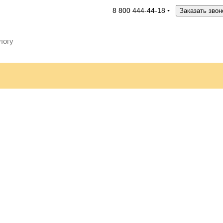
8 800 444-44-18
Заказать звон
Коллекция Водолей
Коллекция Черный камень
Коллекция Волшебный пруд
Коллекция Эльбрус
Коллекция Килиманджаро