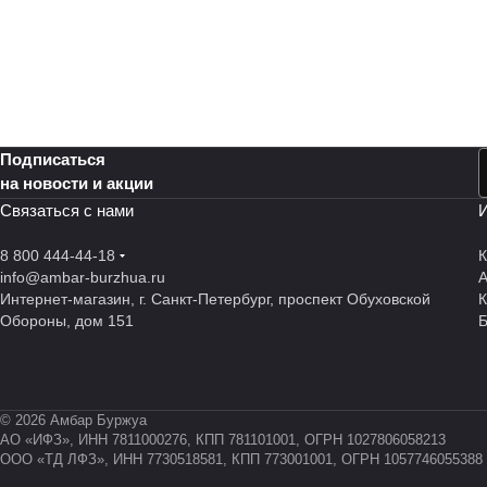
Подписаться
на новости и акции
Связаться с нами
И
8 800 444-44-18
К
info@ambar-burzhua.ru
А
Интернет-магазин, г. Санкт-Петербург, проспект Обуховской
К
Обороны, дом 151
© 2026 Амбар Буржуа
АО «ИФЗ», ИНН 7811000276, КПП 781101001, ОГРН 1027806058213
ООО «ТД ЛФЗ», ИНН 7730518581, КПП 773001001, ОГРН 1057746055388