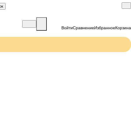
ок
Войти
Сравнение
Избранное
Корзина
Коллекция Калейдоскоп
Коллекция Константинополь
Коллекция Белый гранит
Коллекция Фудзияма
Коллекция Везувий