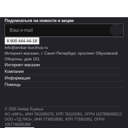
-5%
Подписаться
на новости и акции
8 800 444-44-18
info@ambar-burzhua.ru
Интернет-магазин, г. Санкт-Петербург, проспект Обуховской
Обороны, дом 151
Интернет-магазин
Компания
Информация
Помощь
© 2026 Амбар Буржуа
АО «ИФЗ», ИНН 7811000276, КПП 781101001, ОГРН 1027806058213
ООО «ТД ЛФЗ», ИНН 7730518581, КПП 773001001, ОГРН
1057746055388