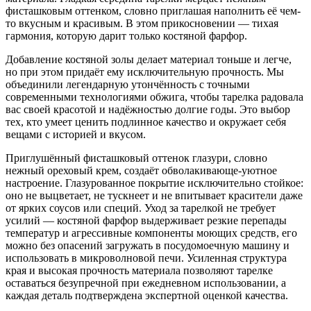
фисташковым оттенком, словно приглашая наполнить её чем-
то вкусным и красивым. В этом прикосновении — тихая
гармония, которую дарит только костяной фарфор.
Добавление костяной золы делает материал тоньше и легче,
но при этом придаёт ему исключительную прочность. Мы
объединили легендарную утончённость с точными
современными технологиями обжига, чтобы тарелка радовала
вас своей красотой и надёжностью долгие годы. Это выбор
тех, кто умеет ценить подлинное качество и окружает себя
вещами с историей и вкусом.
Приглушённый фисташковый оттенок глазури, словно
нежный ореховый крем, создаёт обволакивающе-уютное
настроение. Глазурованное покрытие исключительно стойкое:
оно не выцветает, не тускнеет и не впитывает красители даже
от ярких соусов или специй. Уход за тарелкой не требует
усилий — костяной фарфор выдерживает резкие перепады
температур и агрессивные компоненты моющих средств, его
можно без опасений загружать в посудомоечную машину и
использовать в микроволновой печи. Усиленная структура
края и высокая прочность материала позволяют тарелке
оставаться безупречной при ежедневном использовании, а
каждая деталь подтверждена экспертной оценкой качества.